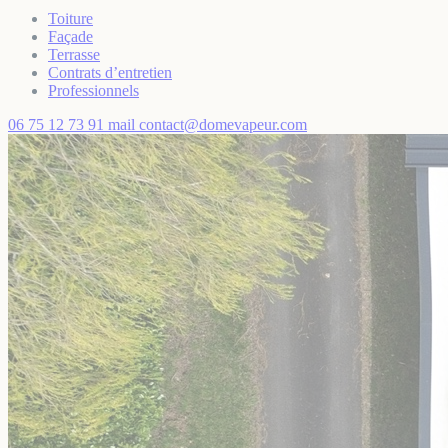
Toiture
Façade
Terrasse
Contrats d’entretien
Professionnels
06 75 12 73 91
mail
contact@domevapeur.com