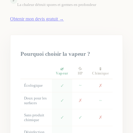
✓
La chaleur détruit spores et germes en profondeur
Obtenir mon devis gratuit
→
Pourquoi choisir la vapeur ?
🌿
💦
🧪
Vapeur
HP
Chimique
~
Écologique
✓
✗
Doux pour les
✓
✗
~
surfaces
Sans produit
✓
✓
✗
chimique
Désinfection