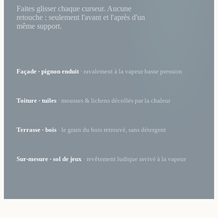
Faites glisser chaque curseur. Aucune
retouche : seulement l'avant et l'après d'un
même support.
AVANT
APRÈS
‹ ›
Façade · pignon enduit
· ravalement à la vapeur basse pression
AVANT
APRÈS
‹ ›
Toiture · tuiles
· mousses & lichens décollés par la chaleur
AVANT
APRÈS
‹ ›
Terrasse · bois
· le grain du bois retrouvé, sans détergent
AVANT
APRÈS
‹ ›
Sur-mesure · sol de jeux
· revêtement ludique ravivé à la vapeur