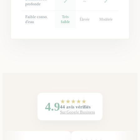
✓
~
✓
profonde
Faible conso.
Très
Élevée
Modérée
d'eau
faible
★
★
★
★
★
4.9
44
avis vérifiés
Sur Google Business