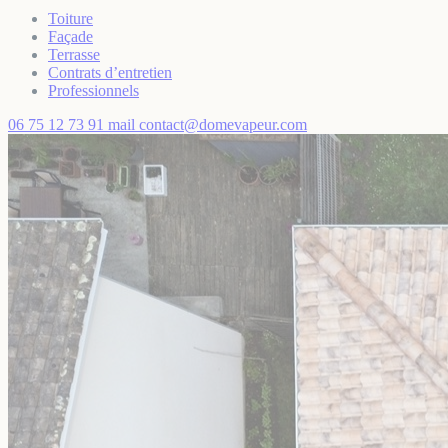
Toiture
Façade
Terrasse
Contrats d’entretien
Professionnels
06 75 12 73 91
mail
contact@domevapeur.com